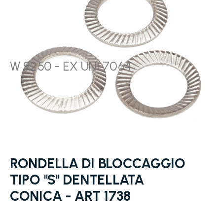
W 9250 - EX UNI 7064
Skip
to
the
beginning
RONDELLA DI BLOCCAGGIO
of
the
TIPO "S" DENTELLATA
images
CONICA - ART 1738
gallery