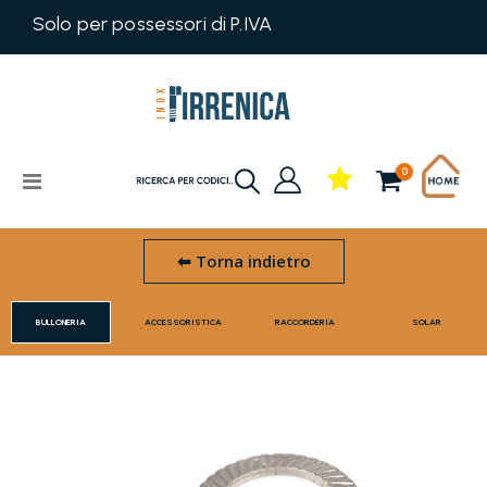
Solo per possessori di P.IVA
prodotti
0
Toggle
Cart
Nav
⬅ Torna indietro
Skip
BULLONERIA
ACCESSORISTICA
RACCORDERIA
SOLAR
to
the
end
of
the
images
gallery