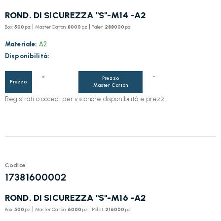
ROND. DI SICUREZZA "S"-M14 -A2
|
|
Box:
500
pz
Master Carton:
8000
pz
Pallet:
288000
pz
Materiale:
A2
Disponibilità:
-
-
Prezzo
Prezzo
Master Carton
Registrati o accedi per visionare disponibilità e prezzi.
Codice
17381600002
ROND. DI SICUREZZA "S"-M16 -A2
|
|
Box:
500
pz
Master Carton:
6000
pz
Pallet:
216000
pz