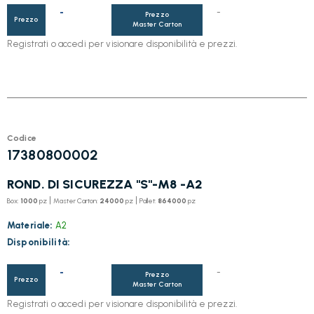
-
-
Prezzo
Prezzo
Master Carton
Registrati o accedi per visionare disponibilità e prezzi.
Codice
17380800002
ROND. DI SICUREZZA "S"-M8 -A2
|
|
Box:
1000
pz
Master Carton:
24000
pz
Pallet:
864000
pz
Materiale:
A2
Disponibilità:
-
-
Prezzo
Prezzo
Master Carton
Registrati o accedi per visionare disponibilità e prezzi.