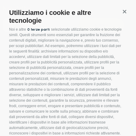
Newsletter
Utilizziamo i cookie e altre
Conti
tecnologie
ISCRIVITI
Noi e altre
0 terze parti
selezionate utilizziamo cookie e tecnologie
simili. Questi strumenti sono essenziali per garantire la fruizione dei
contenuti digitali, migliorare la navigazione e, previo tuo consenso,
per scopi pubblicitari. Ad esempio, potremmo utilizzare i tuoi dati per
le seguenti finalità: archiviare informazioni su dispositivo e/o
Condizioni d'acquisto
accedervi, utilizzare dati limitati per la selezione della pubblicità,
creare profili per la pubblicità personalizzata, utilizzare profili per la
selezione di pubblicità personalizzata, creare profili per la
personalizzazione dei contenuti, utilizzare profili per la selezione di
Privacy Policy
contenuti personalizzati, misurare le prestazioni degli annunci,
misurare le prestazioni dei contenuti, comprendere il pubblico
attraverso statistiche o la combinazione di dati provenienti da fonti
diverse, sviluppare e migliorare i servizi, utilizzare dati limitati per la
selezione dei contenuti, garantire la sicurezza, prevenire e rilevare
Cookies
frodi, correggere errori, erogare e presentare pubblicità e contenuto,
salvare e comunicare le scelte sulla privacy, abbinare e combinare
dati provenienti da altre fonti di dati, collegare diversi dispositivi,
identificare i dispositivi in base alle informazioni trasmesse
Compliance
automaticamente, utilizzare dati di geolocalizzazione precisi,
riconoscere i dispositivi in base a informazioni richieste attivamente.