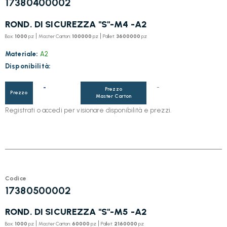
17380400002
ROND. DI SICUREZZA "S"-M4 -A2
|
|
Box:
1000
pz
Master Carton:
100000
pz
Pallet:
3600000
pz
Materiale:
A2
Disponibilità:
-
-
Prezzo
Prezzo
Master Carton
Registrati o accedi per visionare disponibilità e prezzi.
Codice
17380500002
ROND. DI SICUREZZA "S"-M5 -A2
|
|
Box:
1000
pz
Master Carton:
60000
pz
Pallet:
2160000
pz