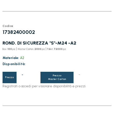
Codice
17382400002
ROND. DI SICUREZZA "S"-M24 -A2
|
|
Box:
100
pz
Master Carton:
2000
pz
Pallet:
72000
pz
Materiale:
A2
Disponibilità:
-
-
Prezzo
Prezzo
Master Carton
Registrati o accedi per visionare disponibilità e prezzi.