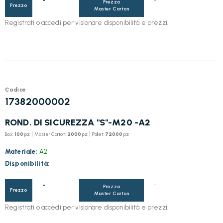
-
-
Prezzo
Prezzo
Master Carton
Registrati o accedi per visionare disponibilità e prezzi.
Codice
17382000002
ROND. DI SICUREZZA "S"-M20 -A2
|
|
Box:
100
pz
Master Carton:
2000
pz
Pallet:
72000
pz
Materiale:
A2
Disponibilità:
-
-
Prezzo
Prezzo
Master Carton
Registrati o accedi per visionare disponibilità e prezzi.