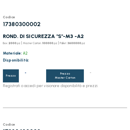
Codice
17380300002
ROND. DI SICUREZZA "S"-M3 -A2
|
|
Box:
2000
pz
Master Carton:
100000
pz
Pallet:
3600000
pz
Materiale:
A2
Disponibilità:
-
-
Prezzo
Prezzo
Master Carton
Registrati o accedi per visionare disponibilità e prezzi.
Codice