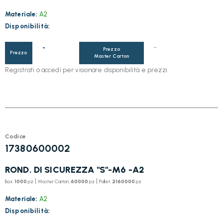
Materiale:
A2
Disponibilità:
-
-
Prezzo
Prezzo
Master Carton
Registrati o accedi per visionare disponibilità e prezzi.
Codice
17380600002
ROND. DI SICUREZZA "S"-M6 -A2
|
|
Box:
1000
pz
Master Carton:
60000
pz
Pallet:
2160000
pz
Materiale:
A2
Disponibilità: