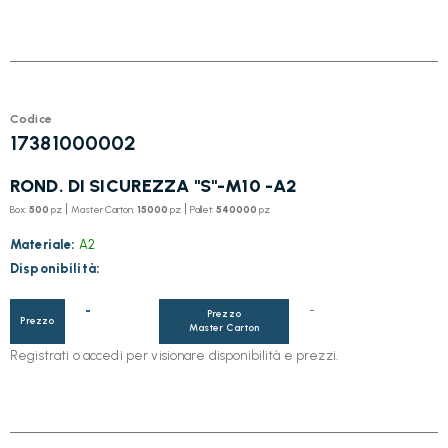
Codice
17381000002
ROND. DI SICUREZZA "S"-M10 -A2
|
|
Box:
500
pz
Master Carton:
15000
pz
Pallet:
540000
pz
Materiale:
A2
Disponibilità:
-
-
Prezzo
Prezzo
Master Carton
Registrati o accedi per visionare disponibilità e prezzi.