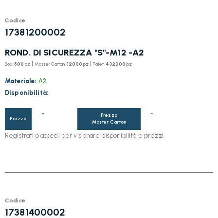
Codice
17381200002
ROND. DI SICUREZZA "S"-M12 -A2
|
|
Box:
500
pz
Master Carton:
12000
pz
Pallet:
432000
pz
Materiale:
A2
Disponibilità:
-
-
Prezzo
Prezzo
Master Carton
Registrati o accedi per visionare disponibilità e prezzi.
Codice
17381400002