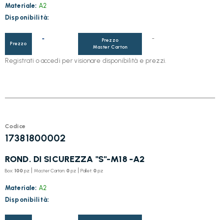
Materiale:
A2
Disponibilità:
-
-
Prezzo
Prezzo
Master Carton
Registrati o accedi per visionare disponibilità e prezzi.
Codice
17381800002
ROND. DI SICUREZZA "S"-M18 -A2
|
|
Box:
100
pz
Master Carton:
0
pz
Pallet:
0
pz
Materiale:
A2
Disponibilità: